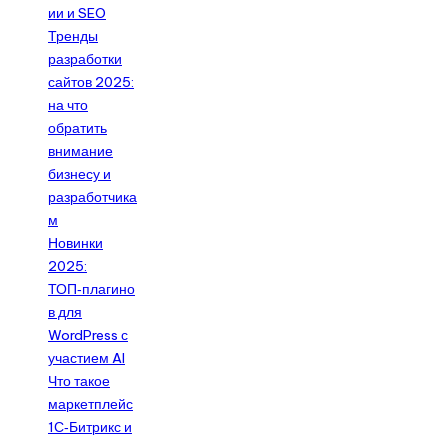
ии и SEO
Тренды
разработки
сайтов 2025:
на что
обратить
внимание
бизнесу и
разработчика
м
Новинки
2025:
ТОП‑плагино
в для
WordPress с
участием AI
Что такое
маркетплейс
1С‑Битрикс и