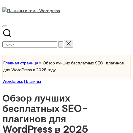
Плагины
Перейти
к
Обзоры
и
содержимому
на
темы
лучшие
плагины
Wordpress
Поиск
и
для:
Разработка
темы
для
Главная страница
»
Обзор лучших бесплатных SEO-плагинов
Wordpress
для WordPress в 2025 году
Опубликовано
Wordpress
Плагины
в
Обзор лучших
бесплатных SEO-
плагинов для
WordPress в 2025