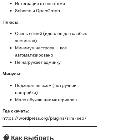
Интеграция с соцсетями
Schema и OpenGraph
Плюсы:
Очень лёгкий (идеален для слабых
хостингов)
Минимум настроек — всё
автоматизировано
Не нагружает админку
Минусы:
Подходит не всем (нет ручной
настройки)
Мало обучающих материалов
Где скачать:
https://wordpress.org/plugins/slim-seo/
🧠 Как выбрать