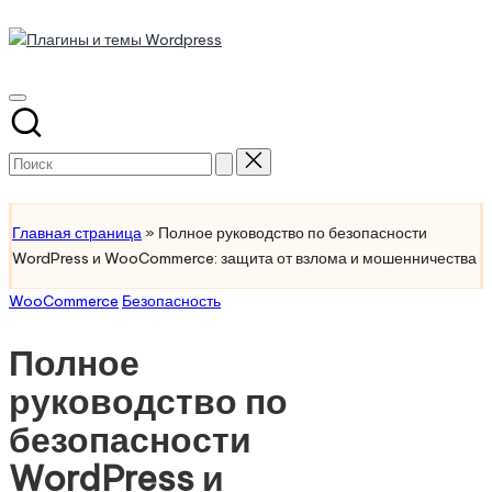
Плагины
Перейти
к
Обзоры
и
содержимому
на
темы
лучшие
плагины
Wordpress
Поиск
и
для:
Разработка
темы
для
Главная страница
»
Полное руководство по безопасности
Wordpress
WordPress и WooCommerce: защита от взлома и мошенничества
Опубликовано
WooCommerce
Безопасность
в
Полное
руководство по
безопасности
WordPress и