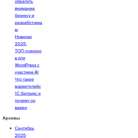
обратить
внимание
бизнесу и
разработчика
м
Новинки
2025:
ТОП‑плагино
в для
WordPress с
участием AI
Что такое
маркетплейс
1С‑Битрикс и
почему он
важен
Архивы
Сентябрь
2025