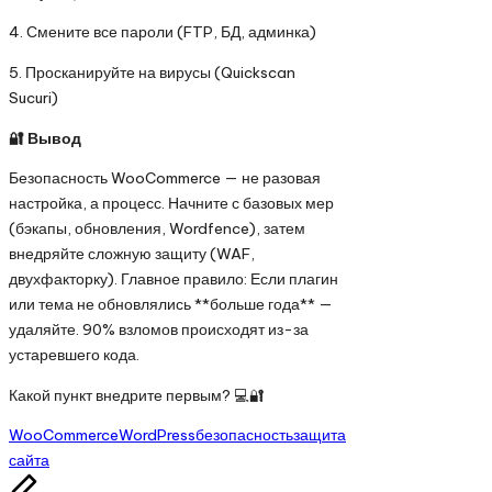
4. Смените все пароли (FTP, БД, админка)
5. Просканируйте на вирусы (Quickscan
Sucuri)
🔐 Вывод
Безопасность WooCommerce — не разовая
настройка, а процесс. Начните с базовых мер
(бэкапы, обновления, Wordfence), затем
внедряйте сложную защиту (WAF,
двухфакторку). Главное правило: Если плагин
или тема не обновлялись **больше года** —
удаляйте. 90% взломов происходят из-за
устаревшего кода.
Какой пункт внедрите первым? 💻🔐
Метки:
WooCommerce
WordPress
безопасность
защита
сайта