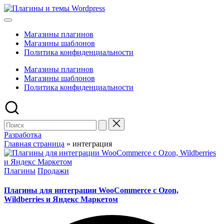
Перейти
Плагины
к
Обзоры
и
содержимому
на
темы
Магазины плагинов
лучшие
Wordpress
Магазины шаблонов
плагины
Политика конфиденциальности
и
темы
Магазины плагинов
для
Магазины шаблонов
Wordpress
Политика конфиденциальности
Поиск
для:
Разработка
Главная страница
»
интеграция
Опубликовано
Плагины
Продажи
в
Плагины для интеграции WooCommerce с Ozon,
Wildberries и Яндекс Маркетом