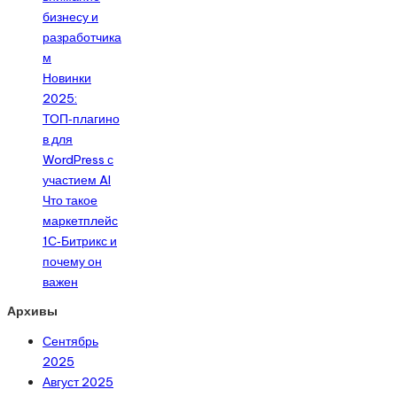
бизнесу и
разработчика
м
Новинки
2025:
ТОП‑плагино
в для
WordPress с
участием AI
Что такое
маркетплейс
1С‑Битрикс и
почему он
важен
Архивы
Сентябрь
2025
Август 2025