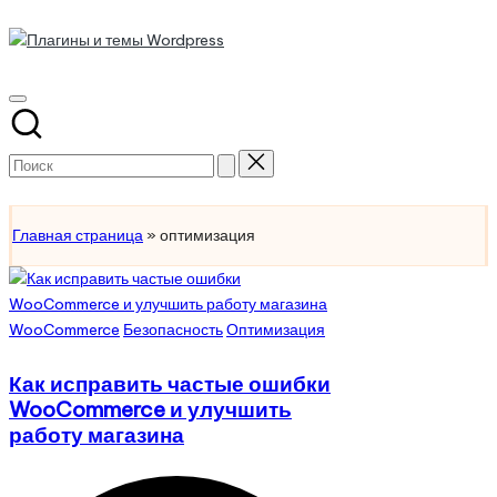
Плагины
Перейти
к
Обзоры
и
содержимому
на
темы
лучшие
плагины
Wordpress
Поиск
и
для:
Разработка
темы
для
Главная страница
»
оптимизация
Wordpress
Опубликовано
WooCommerce
Безопасность
Оптимизация
в
Как исправить частые ошибки
WooCommerce и улучшить
работу магазина